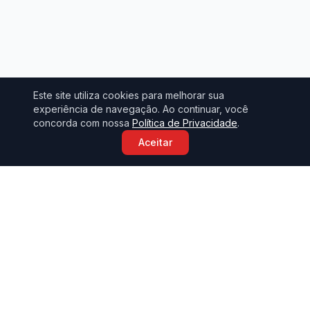
Este site utiliza cookies para melhorar sua
experiência de navegação. Ao continuar, você
concorda com nossa
Política de Privacidade
.
Aceitar
Sobre o Sindicato
O Sindicato dos Metalúrgicos de São Carlos representa e